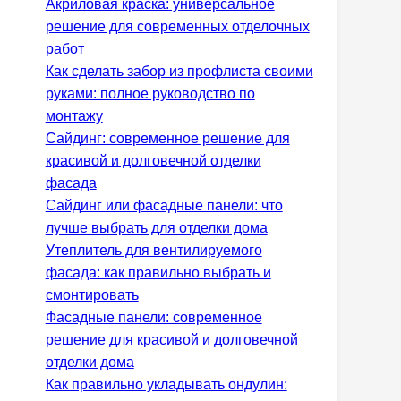
Акриловая краска: универсальное
решение для современных отделочных
работ
Как сделать забор из профлиста своими
руками: полное руководство по
монтажу
Сайдинг: современное решение для
красивой и долговечной отделки
фасада
Сайдинг или фасадные панели: что
лучше выбрать для отделки дома
Утеплитель для вентилируемого
фасада: как правильно выбрать и
смонтировать
Фасадные панели: современное
решение для красивой и долговечной
отделки дома
Как правильно укладывать ондулин: