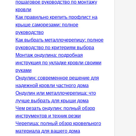
пошаговое руководство по монтажу
кровли
Как правильно крепить профлист на
крыше саморезами: полное
руководство
Как выбрать металлочерепицу: полное
руководство по критериям выбора
Монтаж ондулина: подробная
инструкция по укладке кровли своими
руками
Ондулин: современное решение для
надежной кровли частного дома
Ондулин или металлочерепица: что
лучше выбрать для крыши дома
Чем резать ондулин: полный обзор
инструментов и техник резки
Черепица: полный обзор кровельного
материала для вашего дома