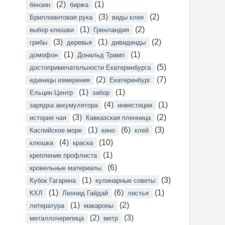
(2)
(1)
бензин
биржа
(3)
(2)
Бриллиантовая рука
виды клея
(1)
(2)
выбор клюшки
Гренландия
(3)
(1)
(2)
грибы
деревья
дивиденды
(1)
(1)
домофон
Дональд Трамп
(5)
достопримечательности Екатеринбурга
(2)
(7)
единицы измерения
Екатеринбург
(1)
(1)
Ельцин Центр
забор
(4)
(1)
зарядка аккумулятора
инвестиции
(3)
(2)
история чая
Кавказская пленница
(1)
(6)
(3)
Каспийское море
кино
клей
(4)
(10)
клюшка
краска
(1)
крепление профлиста
(6)
кровельные материалы
(1)
(3)
Кубок Гагарина
кулинарные советы
(1)
(6)
(1)
КХЛ
Леонид Гайдай
листья
(1)
(2)
литература
макароны
(2)
(3)
металлочерепица
метр