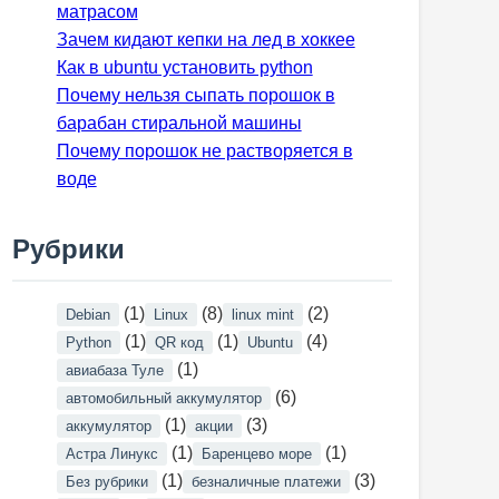
матрасом
Зачем кидают кепки на лед в хоккее
Как в ubuntu установить python
Почему нельзя сыпать порошок в
барабан стиральной машины
Почему порошок не растворяется в
воде
Рубрики
(1)
(8)
(2)
Debian
Linux
linux mint
(1)
(1)
(4)
Python
QR код
Ubuntu
(1)
авиабаза Туле
(6)
автомобильный аккумулятор
(1)
(3)
аккумулятор
акции
(1)
(1)
Астра Линукс
Баренцево море
(1)
(3)
Без рубрики
безналичные платежи