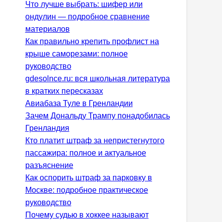
Что лучше выбрать: шифер или
ондулин — подробное сравнение
материалов
Как правильно крепить профлист на
крыше саморезами: полное
руководство
gdesolnce.ru: вся школьная литература
в кратких пересказах
Авиабаза Туле в Гренландии
Зачем Дональду Трампу понадобилась
Гренландия
Кто платит штраф за непристегнутого
пассажира: полное и актуальное
разъяснение
Как оспорить штраф за парковку в
Москве: подробное практическое
руководство
Почему судью в хоккее называют