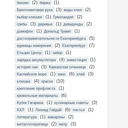
(2)
(1)
бензин
биржа
(3)
(2)
Бриллиантовая рука
виды клея
(1)
(2)
выбор клюшки
Гренландия
(3)
(1)
(2)
грибы
деревья
дивиденды
(1)
(1)
домофон
Дональд Трамп
(5)
достопримечательности Екатеринбурга
(2)
(7)
единицы измерения
Екатеринбург
(1)
(1)
Ельцин Центр
забор
(4)
(1)
зарядка аккумулятора
инвестиции
(3)
(2)
история чая
Кавказская пленница
(1)
(6)
(3)
Каспийское море
кино
клей
(4)
(10)
клюшка
краска
(1)
крепление профлиста
(6)
кровельные материалы
(1)
(3)
Кубок Гагарина
кулинарные советы
(1)
(6)
(1)
КХЛ
Леонид Гайдай
листья
(1)
(2)
литература
макароны
(2)
(3)
металлочерепица
метр