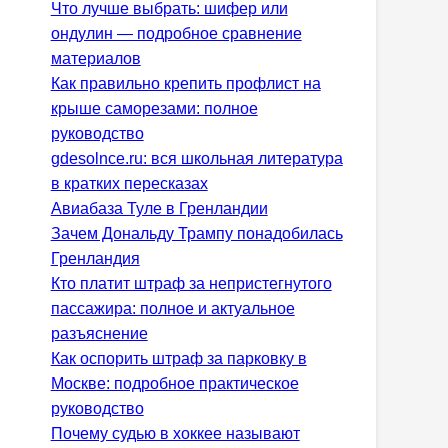
Что лучше выбрать: шифер или
ондулин — подробное сравнение
материалов
Как правильно крепить профлист на
крыше саморезами: полное
руководство
gdesolnce.ru: вся школьная литература
в кратких пересказах
Авиабаза Туле в Гренландии
Зачем Дональду Трампу понадобилась
Гренландия
Кто платит штраф за непристегнутого
пассажира: полное и актуальное
разъяснение
Как оспорить штраф за парковку в
Москве: подробное практическое
руководство
Почему судью в хоккее называют