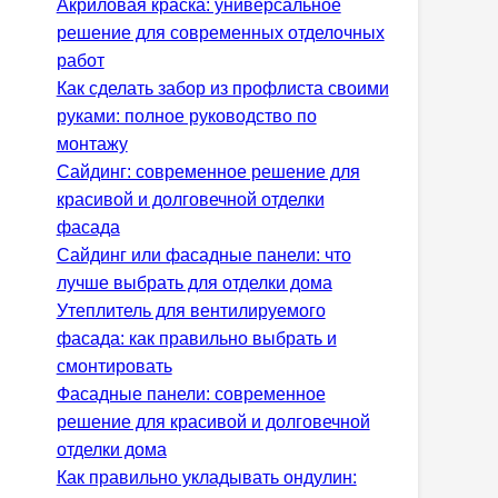
Акриловая краска: универсальное
решение для современных отделочных
работ
Как сделать забор из профлиста своими
руками: полное руководство по
монтажу
Сайдинг: современное решение для
красивой и долговечной отделки
фасада
Сайдинг или фасадные панели: что
лучше выбрать для отделки дома
Утеплитель для вентилируемого
фасада: как правильно выбрать и
смонтировать
Фасадные панели: современное
решение для красивой и долговечной
отделки дома
Как правильно укладывать ондулин: