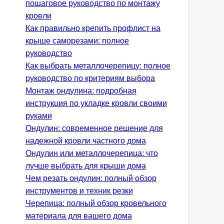
пошаговое руководство по монтажу
кровли
Как правильно крепить профлист на
крыше саморезами: полное
руководство
Как выбрать металлочерепицу: полное
руководство по критериям выбора
Монтаж ондулина: подробная
инструкция по укладке кровли своими
руками
Ондулин: современное решение для
надежной кровли частного дома
Ондулин или металлочерепица: что
лучше выбрать для крыши дома
Чем резать ондулин: полный обзор
инструментов и техник резки
Черепица: полный обзор кровельного
материала для вашего дома