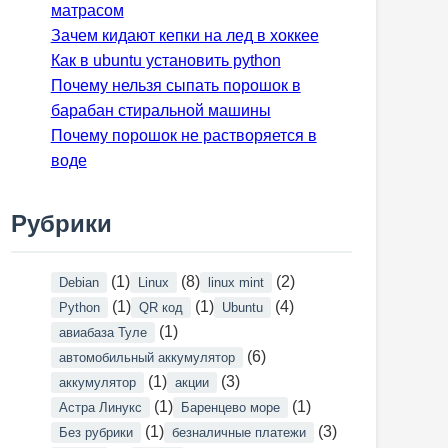
матрасом
Зачем кидают кепки на лед в хоккее
Как в ubuntu установить python
Почему нельзя сыпать порошок в
барабан стиральной машины
Почему порошок не растворяется в
воде
Рубрики
(1)
(8)
(2)
Debian
Linux
linux mint
(1)
(1)
(4)
Python
QR код
Ubuntu
(1)
авиабаза Туле
(6)
автомобильный аккумулятор
(1)
(3)
аккумулятор
акции
(1)
(1)
Астра Линукс
Баренцево море
(1)
(3)
Без рубрики
безналичные платежи