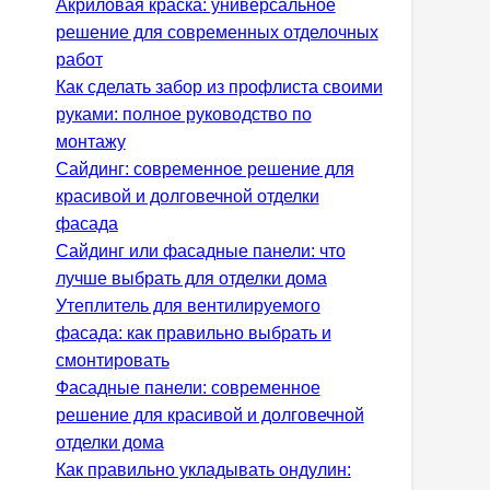
Акриловая краска: универсальное
решение для современных отделочных
работ
Как сделать забор из профлиста своими
руками: полное руководство по
монтажу
Сайдинг: современное решение для
красивой и долговечной отделки
фасада
Сайдинг или фасадные панели: что
лучше выбрать для отделки дома
Утеплитель для вентилируемого
фасада: как правильно выбрать и
смонтировать
Фасадные панели: современное
решение для красивой и долговечной
отделки дома
Как правильно укладывать ондулин: