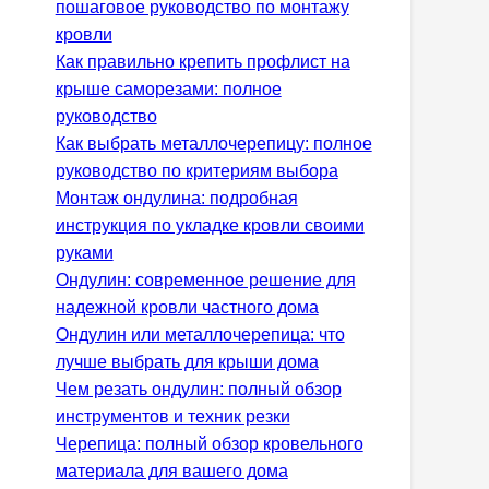
пошаговое руководство по монтажу
кровли
Как правильно крепить профлист на
крыше саморезами: полное
руководство
Как выбрать металлочерепицу: полное
руководство по критериям выбора
Монтаж ондулина: подробная
инструкция по укладке кровли своими
руками
Ондулин: современное решение для
надежной кровли частного дома
Ондулин или металлочерепица: что
лучше выбрать для крыши дома
Чем резать ондулин: полный обзор
инструментов и техник резки
Черепица: полный обзор кровельного
материала для вашего дома