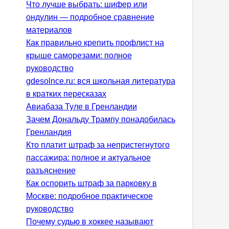
Что лучше выбрать: шифер или
ондулин — подробное сравнение
материалов
Как правильно крепить профлист на
крыше саморезами: полное
руководство
gdesolnce.ru: вся школьная литература
в кратких пересказах
Авиабаза Туле в Гренландии
Зачем Дональду Трампу понадобилась
Гренландия
Кто платит штраф за непристегнутого
пассажира: полное и актуальное
разъяснение
Как оспорить штраф за парковку в
Москве: подробное практическое
руководство
Почему судью в хоккее называют