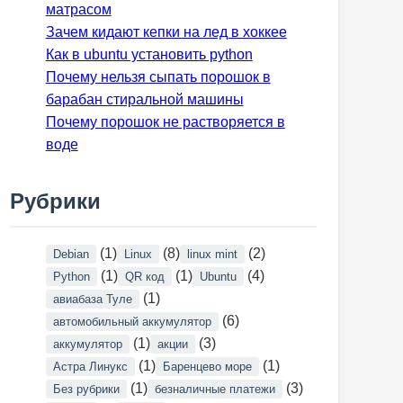
матрасом
Зачем кидают кепки на лед в хоккее
Как в ubuntu установить python
Почему нельзя сыпать порошок в
барабан стиральной машины
Почему порошок не растворяется в
воде
Рубрики
(1)
(8)
(2)
Debian
Linux
linux mint
(1)
(1)
(4)
Python
QR код
Ubuntu
(1)
авиабаза Туле
(6)
автомобильный аккумулятор
(1)
(3)
аккумулятор
акции
(1)
(1)
Астра Линукс
Баренцево море
(1)
(3)
Без рубрики
безналичные платежи