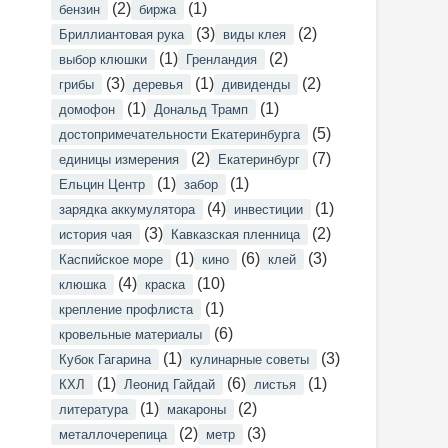
(2)
(1)
бензин
биржа
(3)
(2)
Бриллиантовая рука
виды клея
(1)
(2)
выбор клюшки
Гренландия
(3)
(1)
(2)
грибы
деревья
дивиденды
(1)
(1)
домофон
Дональд Трамп
(5)
достопримечательности Екатеринбурга
(2)
(7)
единицы измерения
Екатеринбург
(1)
(1)
Ельцин Центр
забор
(4)
(1)
зарядка аккумулятора
инвестиции
(3)
(2)
история чая
Кавказская пленница
(1)
(6)
(3)
Каспийское море
кино
клей
(4)
(10)
клюшка
краска
(1)
крепление профлиста
(6)
кровельные материалы
(1)
(3)
Кубок Гагарина
кулинарные советы
(1)
(6)
(1)
КХЛ
Леонид Гайдай
листья
(1)
(2)
литература
макароны
(2)
(3)
металлочерепица
метр