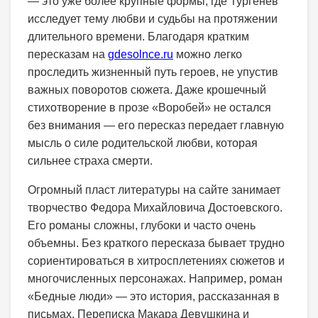
— это уже более крупные формы, где Тургенев
исследует тему любви и судьбы на протяжении
длительного времени. Благодаря кратким
пересказам на
gdesolnce.ru
можно легко
проследить жизненный путь героев, не упустив
важных поворотов сюжета. Даже крошечный
стихотворение в прозе «Воробей» не остался
без внимания — его пересказ передает главную
мысль о силе родительской любви, которая
сильнее страха смерти.
Огромный пласт литературы на сайте занимает
творчество Федора Михайловича Достоевского.
Его романы сложны, глубоки и часто очень
объемны. Без краткого пересказа бывает трудно
сориентироваться в хитросплетениях сюжетов и
многочисленных персонажах. Например, роман
«Бедные люди» — это история, рассказанная в
письмах. Переписка Макара Девушкина и