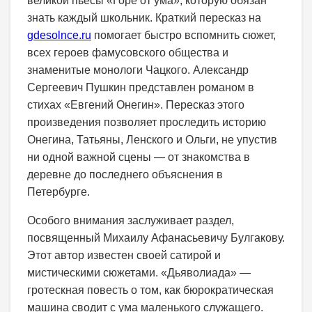
великой пьесы «Горе от ума», которую обязан
знать каждый школьник. Краткий пересказ на
gdesolnce.ru
помогает быстро вспомнить сюжет,
всех героев фамусовского общества и
знаменитые монологи Чацкого. Александр
Сергеевич Пушкин представлен романом в
стихах «Евгений Онегин». Пересказ этого
произведения позволяет проследить историю
Онегина, Татьяны, Ленского и Ольги, не упустив
ни одной важной сцены — от знакомства в
деревне до последнего объяснения в
Петербурге.
Особого внимания заслуживает раздел,
посвященный Михаилу Афанасьевичу Булгакову.
Этот автор известен своей сатирой и
мистическими сюжетами. «Дьяволиада» —
гротескная повесть о том, как бюрократическая
машина сводит с ума маленького служащего.