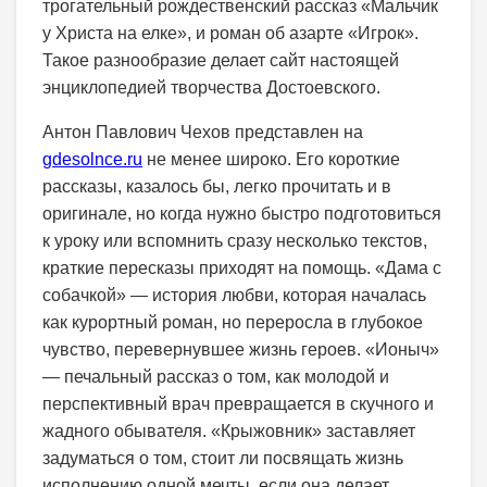
трогательный рождественский рассказ «Мальчик
у Христа на елке», и роман об азарте «Игрок».
Такое разнообразие делает сайт настоящей
энциклопедией творчества Достоевского.
Антон Павлович Чехов представлен на
gdesolnce.ru
не менее широко. Его короткие
рассказы, казалось бы, легко прочитать и в
оригинале, но когда нужно быстро подготовиться
к уроку или вспомнить сразу несколько текстов,
краткие пересказы приходят на помощь. «Дама с
собачкой» — история любви, которая началась
как курортный роман, но переросла в глубокое
чувство, перевернувшее жизнь героев. «Ионыч»
— печальный рассказ о том, как молодой и
перспективный врач превращается в скучного и
жадного обывателя. «Крыжовник» заставляет
задуматься о том, стоит ли посвящать жизнь
исполнению одной мечты, если она делает