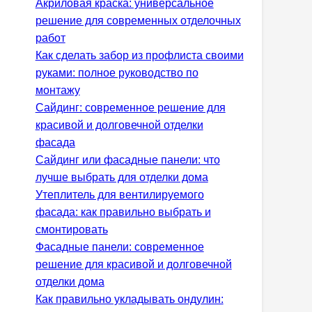
Акриловая краска: универсальное
решение для современных отделочных
работ
Как сделать забор из профлиста своими
руками: полное руководство по
монтажу
Сайдинг: современное решение для
красивой и долговечной отделки
фасада
Сайдинг или фасадные панели: что
лучше выбрать для отделки дома
Утеплитель для вентилируемого
фасада: как правильно выбрать и
смонтировать
Фасадные панели: современное
решение для красивой и долговечной
отделки дома
Как правильно укладывать ондулин: