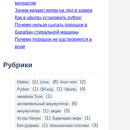
матрасом
Зачем кидают кепки на лед в хоккее
Как в ubuntu установить python
Почему нельзя сыпать порошок в
барабан стиральной машины
Почему порошок не растворяется в
воде
Рубрики
(1)
(8)
(2)
Debian
Linux
linux mint
(1)
(1)
(4)
Python
QR код
Ubuntu
(1)
авиабаза Туле
(6)
автомобильный аккумулятор
(1)
(3)
аккумулятор
акции
(1)
(1)
Астра Линукс
Баренцево море
(1)
(3)
Без рубрики
безналичные платежи