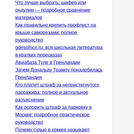
Что лучше выбрать: шифер или
ондулин — подробное сравнение
материалов
Как правильно крепить профлист на
крыше саморезами: полное
руководство
gdesolnce.ru: вся школьная литература
в кратких пересказах
Авиабаза Туле в Гренландии
Зачем Дональду Трампу понадобилась
Гренландия
Кто платит штраф за непристегнутого
пассажира: полное и актуальное
разъяснение
Как оспорить штраф за парковку в
Москве: подробное практическое
руководство
Почему судью в хоккее называют