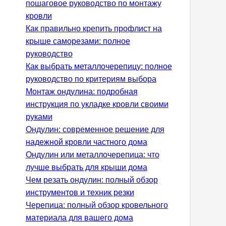
пошаговое руководство по монтажу
кровли
Как правильно крепить профлист на
крыше саморезами: полное
руководство
Как выбрать металлочерепицу: полное
руководство по критериям выбора
Монтаж ондулина: подробная
инструкция по укладке кровли своими
руками
Ондулин: современное решение для
надежной кровли частного дома
Ондулин или металлочерепица: что
лучше выбрать для крыши дома
Чем резать ондулин: полный обзор
инструментов и техник резки
Черепица: полный обзор кровельного
материала для вашего дома