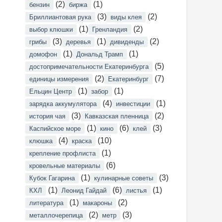
(2)
(1)
бензин
биржа
(3)
(2)
Бриллиантовая рука
виды клея
(1)
(2)
выбор клюшки
Гренландия
(3)
(1)
(2)
грибы
деревья
дивиденды
(1)
(1)
домофон
Дональд Трамп
(5)
достопримечательности Екатеринбурга
(2)
(7)
единицы измерения
Екатеринбург
(1)
(1)
Ельцин Центр
забор
(4)
(1)
зарядка аккумулятора
инвестиции
(3)
(2)
история чая
Кавказская пленница
(1)
(6)
(3)
Каспийское море
кино
клей
(4)
(10)
клюшка
краска
(1)
крепление профлиста
(6)
кровельные материалы
(1)
(3)
Кубок Гагарина
кулинарные советы
(1)
(6)
(1)
КХЛ
Леонид Гайдай
листья
(1)
(2)
литература
макароны
(2)
(3)
металлочерепица
метр